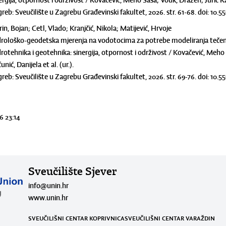
ergija, otpornost i održivost / Kovačević, Meho Saša; Vouk, Dražen; Jurić Kaću
reb: Sveučilište u Zagrebu Građevinski fakultet, 2026. str. 61-68. doi: 1
in, Bojan; Cetl, Vlado; Kranjčić, Nikola; Matijević, Hrvoje
rološko-geodetska mjerenja na vodotocima za potrebe modeliranja tečenja 
rotehnika i geotehnika: sinergija, otpornost i održivost / Kovačević, Meho 
unić, Danijela et al. (ur.).
reb: Sveučilište u Zagrebu Građevinski fakultet, 2026. str. 69-76. doi: 1
6 23:14
Sveučilište Sjever
info@unin.hr
www.unin.hr
SVEUČILIŠNI CENTAR KOPRIVNICA
SVEUČILIŠNI CENTAR VARAŽDIN