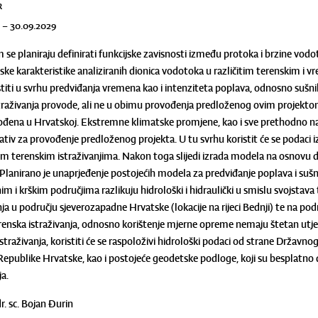
r
5 – 30.09.2029
se planiraju definirati funkcijske zavisnosti između protoka i brzine vodot
ske karakteristike analiziranih dionica vodotoka u različitim terenskim 
stiti u svrhu predviđanja vremena kao i intenziteta poplava, odnosno sušnih
traživanja provode, ali ne u obimu provođenja predloženog ovim projekt
ođena u Hrvatskoj. Ekstremne klimatske promjene, kao i sve prethodno na
rativ za provođenje predloženog projekta. U tu svrhu koristit će se podaci 
m terenskim istraživanjima. Nakon toga slijedi izrada modela na osnovu d
 Planirano je unaprjeđenje postojećih modela za predviđanje poplava i sušn
nim i krškim područjima razlikuju hidrološki i hidraulički u smislu svojstava 
a u području sjeverozapadne Hrvatske (lokacije na rijeci Bednji) te na područ
erenska istraživanja, odnosno korištenje mjerne opreme nemaju štetan utjec
istraživanja, koristiti će se raspoloživi hidrološki podaci od strane Drža
publike Hrvatske, kao i postojeće geodetske podloge, koji su besplatno
ja.
dr. sc. Bojan Đurin