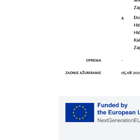
sin
Zag
4.
Đur
Hid
Hid
Kać
Zag
OPREMA
-
ZADNJE AŽURIRANJE
05.08.202