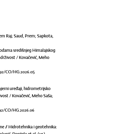
Hem Raj; Saud, Prem; Sapkota,
 vodama središnjeg Himalajskog
 održivost / Kovačević, Meho
0.5592/CO/HG.2026.05
erni uređaji, hidrometrijsko
rživost / Kovačević, Meho Saša;
.5592/CO/HG.2026.06
e // Hidrotehnika i geotehnika: