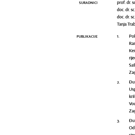
SURADNICI
prof. dr. 
doc. dr. s
doc. dr. s
Tanja Tra
PUBLIKACIJE
1.
Pok
Ram
Kem
rij
Saš
Zag
2.
Đur
Usp
kri
Vou
Zag
3.
Đur
Odn