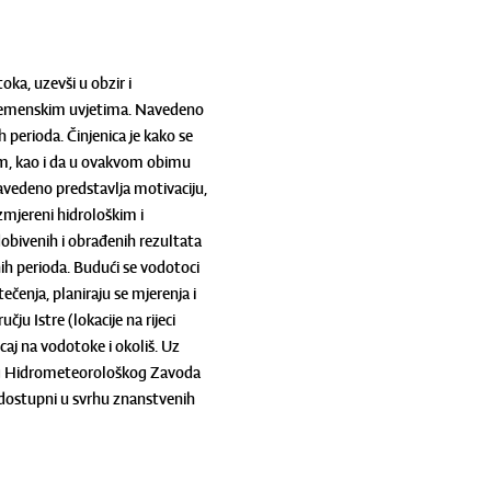
oka, uzevši u obzir i
i vremenskim uvjetima. Navedeno
 perioda. Činjenica je kako se
om, kao i da u ovakvom obimu
vedeno predstavlja motivaciju,
izmjereni hidrološkim i
obivenih i obrađenih rezultata
ih perioda. Budući se vodotoci
tečenja, planiraju se mjerenja i
ju Istre (lokacije na rijeci
aj na vodotoke i okoliš. Uz
vnog Hidrometeorološkog Zavoda
 dostupni u svrhu znanstvenih