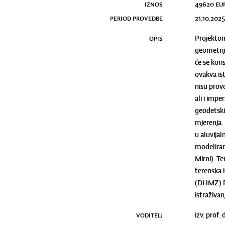
IZNOS
49620
eu
PERIOD PROVEDBE
21.10.202
OPIS
Projektom 
geometrij
će se kori
ovakva is
nisu prov
ali i impe
geodetski
mjerenja.
u aluvijal
modeliranj
Mirni). T
terenska 
(DHMZ) Re
istraživan
VODITELJ
izv. prof. 