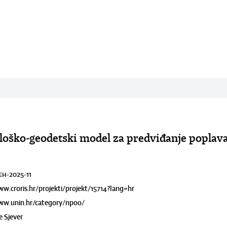
loško-geodetski model za predviđanje poplava
EH-2025-11
ww.croris.hr/projekti/projekt/15714?lang=hr
www.unin.hr/category/npoo/
e Sjever