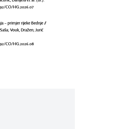
nić, Danijela et al. (ur.).
0.5592/CO/HG.2026.07
– primjer rijeke Bednje //
Saša; Vouk, Dražen; Jurić
0.5592/CO/HG.2026.08