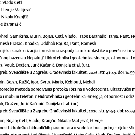
sc. Vlado Cetl
c. Hrvoje Matijević
c. Nikola Kranjčić
be Baranašić
hrel, Samiksha; Đurin, Bojan; Cetl, Vlado; Trabe Baranašić, Tanja; Pant, 
esh Prasad; Khadka, Uddhab Raj, Raj Pant, Ramesh
ijska karakterizacija i prostorna raspodjela mikroplastike u površinskim
ečnog bazena u Nepalu // Hidrotehnika i geotehnika: sinergija, otpornost i
a; Vouk, Dražen; Jurić Kaćunić, Danijela et al. (ur.).
reb: Sveučilište u Zagrebu Građevinski fakultet, 2026. str. 41-49. doi: 1
in, Bojan; Ružić, Igor; Svrta, Mario; Keblouti, Mehdi
oredba metoda određivanja protoka i brzina u vodotocima: ultrazvučni mj
lo i mobilni telefon // Hidrotehnika i geotehnika: sinergija, otpornost i od
k, Dražen; Jurić Kaćunić, Danijela et al. (ur.).
reb: Sveučilište u Zagrebu Građevinski fakultet, 2026. str. 51-59. doi: 10
in, Bojan; Cetl, Vlado; Kranjčić, Nikola; Matijević, Hrvoje
osi hidrološko-hidrauličkih parametara u vodotocima – primjer rijeke Mirn