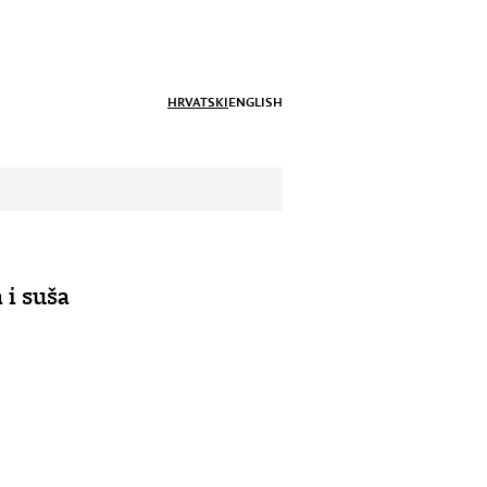
HRVATSKI
ENGLISH
 i suša