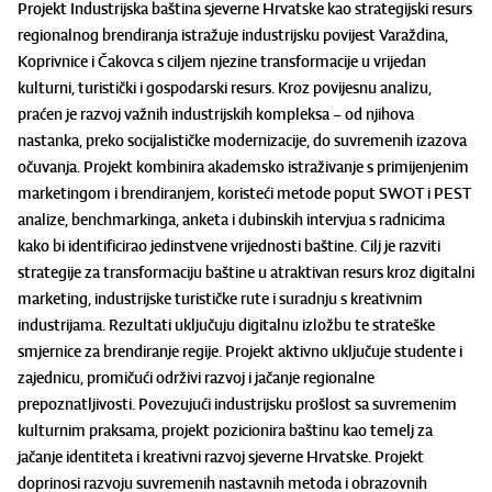
Projekt Industrijska baština sjeverne Hrvatske kao strategijski resurs
regionalnog brendiranja istražuje industrijsku povijest Varaždina,
Koprivnice i Čakovca s ciljem njezine transformacije u vrijedan
kulturni, turistički i gospodarski resurs. Kroz povijesnu analizu,
praćen je razvoj važnih industrijskih kompleksa – od njihova
nastanka, preko socijalističke modernizacije, do suvremenih izazova
očuvanja. Projekt kombinira akademsko istraživanje s primijenjenim
marketingom i brendiranjem, koristeći metode poput SWOT i PEST
analize, benchmarkinga, anketa i dubinskih intervjua s radnicima
kako bi identificirao jedinstvene vrijednosti baštine. Cilj je razviti
strategije za transformaciju baštine u atraktivan resurs kroz digitalni
marketing, industrijske turističke rute i suradnju s kreativnim
industrijama. Rezultati uključuju digitalnu izložbu te strateške
smjernice za brendiranje regije. Projekt aktivno uključuje studente i
zajednicu, promičući održivi razvoj i jačanje regionalne
prepoznatljivosti. Povezujući industrijsku prošlost sa suvremenim
kulturnim praksama, projekt pozicionira baštinu kao temelj za
jačanje identiteta i kreativni razvoj sjeverne Hrvatske. Projekt
doprinosi razvoju suvremenih nastavnih metoda i obrazovnih