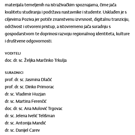
materijala temeljenih na istraživačkim spoznajama, čime jača
kvalitetu studiranja i podržava nastavnike i studente. Usklađen je s
ciljevima Poziva jer potiče znanstvenu izvrsnost, digitalnu tranziciju,
održivost i otvoreni pristup, a istovremeno jača suradnju s
gospodarstvom te doprinosi razvoju regionalnog identiteta, kulture
i društvene odgovornosti.
VODITELJ
doc. dr. sc. Željka Marčinko Trkulja
SURADNICI
prof. dr. sc. Jasmina Dlačić
prof. dr. sc. Dinko Primorac
dr. sc. Vladimir Huzjan
dr. sc. Martina Ferenčić
doc. dr. sc. Ana Mulović Trgovac
dr. sc. Jelena Ivelić Telišman
dr. sc. Antonija Mandić
dr. sc. Danijel Carev