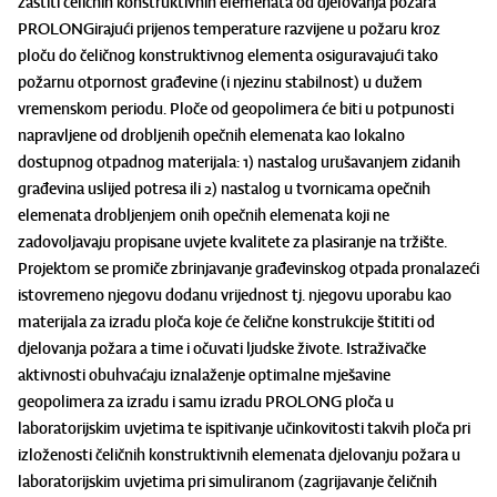
zaštiti čeličnih konstruktivnih elemenata od djelovanja požara
PROLONGirajući prijenos temperature razvijene u požaru kroz
ploču do čeličnog konstruktivnog elementa osiguravajući tako
požarnu otpornost građevine (i njezinu stabilnost) u dužem
vremenskom periodu. Ploče od geopolimera će biti u potpunosti
napravljene od drobljenih opečnih elemenata kao lokalno
dostupnog otpadnog materijala: 1) nastalog urušavanjem zidanih
građevina uslijed potresa ili 2) nastalog u tvornicama opečnih
elemenata drobljenjem onih opečnih elemenata koji ne
zadovoljavaju propisane uvjete kvalitete za plasiranje na tržište.
Projektom se promiče zbrinjavanje građevinskog otpada pronalazeći
istovremeno njegovu dodanu vrijednost tj. njegovu uporabu kao
materijala za izradu ploča koje će čelične konstrukcije štititi od
djelovanja požara a time i očuvati ljudske živote. Istraživačke
aktivnosti obuhvaćaju iznalaženje optimalne mješavine
geopolimera za izradu i samu izradu PROLONG ploča u
laboratorijskim uvjetima te ispitivanje učinkovitosti takvih ploča pri
izloženosti čeličnih konstruktivnih elemenata djelovanju požara u
laboratorijskim uvjetima pri simuliranom (zagrijavanje čeličnih