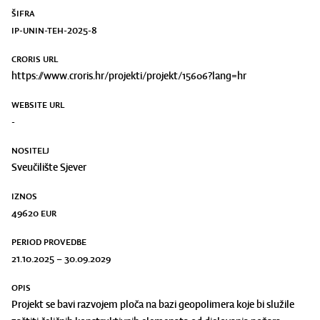
ŠIFRA
IP-UNIN-TEH-2025-8
CRORIS URL
https://www.croris.hr/projekti/projekt/15606?lang=hr
WEBSITE URL
-
NOSITELJ
Sveučilište Sjever
IZNOS
49620
eur
PERIOD PROVEDBE
21.10.2025 – 30.09.2029
OPIS
Projekt se bavi razvojem ploča na bazi geopolimera koje bi služile