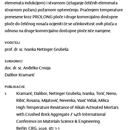
elemenata indukcijom) i stvarnom (izlaganje čeličnih elemenata
stvarnom požaru) požarnom opterećenju. Praćenjem temperature
prenesene kroz PROLONG ploče i druge komercijalno dostupne
ploče do čeličnog nosača ocijeniti će se učinkovitost ovih ploča u
odnosu na druge komercijalno dostupne ploče iste namjene.
VODITELJ
prof. dr. sc. Ivanka Netinger Grubeša
SURADNICI
doc. dr. sc. Anđelko Crnoja
Dalibor Kramarić
PUBLIKACIJE
1.
Kramarić, Dalibor; Netinger Grubeša, Ivanka; Torić, Neno;
Ribić, Rosana; Mijatović, Nevenka; Vasić Vidak, Milica
High-Temperature Resistance of Alkali-Activated Mortars
with Crushed Brick Aggregate // 14th International
Conference on Materials Science & Engineering.
Berlin: CRG, 2026. str. 1-1