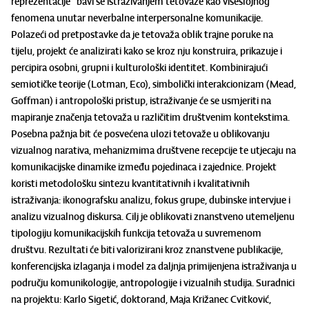
reprezentacije“ bavi se istraživanjem tetovaže kao višeslojnog
fenomena unutar neverbalne interpersonalne komunikacije.
Polazeći od pretpostavke da je tetovaža oblik trajne poruke na
tijelu, projekt će analizirati kako se kroz nju konstruira, prikazuje i
percipira osobni, grupni i kulturološki identitet. Kombinirajući
semiotičke teorije (Lotman, Eco), simbolički interakcionizam (Mead,
Goffman) i antropološki pristup, istraživanje će se usmjeriti na
mapiranje značenja tetovaža u različitim društvenim kontekstima.
Posebna pažnja bit će posvećena ulozi tetovaže u oblikovanju
vizualnog narativa, mehanizmima društvene recepcije te utjecaju na
komunikacijske dinamike između pojedinaca i zajednice. Projekt
koristi metodološku sintezu kvantitativnih i kvalitativnih
istraživanja: ikonografsku analizu, fokus grupe, dubinske intervjue i
analizu vizualnog diskursa. Cilj je oblikovati znanstveno utemeljenu
tipologiju komunikacijskih funkcija tetovaža u suvremenom
društvu. Rezultati će biti valorizirani kroz znanstvene publikacije,
konferencijska izlaganja i model za daljnja primijenjena istraživanja u
području komunikologije, antropologije i vizualnih studija. Suradnici
na projektu: Karlo Sigetić, doktorand, Maja Križanec Cvitković,