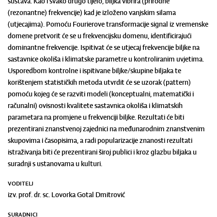
sustava. Kao i svako drugo tijelo, biljka vibrira (prirodne
(rezonantne) frekvencije) kad je izloženo vanjskim silama
(utjecajima). Pomoću Fourierove transformacije signal iz vremenske
domene pretvorit će se u frekvencijsku domenu, identificirajući
dominantne frekvencije. Ispitivat će se utjecaj frekvencije biljke na
sastavnice okoliša i klimatske parametre u kontroliranim uvjetima.
Usporedbom kontrolne i ispitivane biljke/skupine biljaka te
korištenjem statističkih metoda utvrdit će se uzorak (pattern)
pomoću kojeg će se razviti modeli (konceptualni, matematički i
računalni) ovisnosti kvalitete sastavnica okoliša i klimatskih
parametara na promjene u frekvenciji biljke. Rezultati će biti
prezentirani znanstvenoj zajednici na međunarodnim znanstvenim
skupovima i časopisima, a radi popularizacije znanosti rezultati
istraživanja biti će prezentirani široj publici i kroz glazbu biljaka u
suradnji s ustanovama u kulturi.
VODITELJ
izv. prof. dr. sc. Lovorka Gotal Dmitrović
SURADNICI