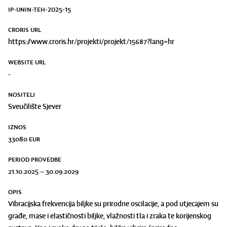
IP-UNIN-TEH-2025-15
CRORIS URL
https://www.croris.hr/projekti/projekt/15687?lang=hr
WEBSITE URL
-
NOSITELJ
Sveučilište Sjever
IZNOS
33080
eur
PERIOD PROVEDBE
21.10.2025 – 30.09.2029
OPIS
Vibracijska frekvencija biljke su prirodne oscilacije, a pod utjecajem su
građe, mase i elastičnosti biljke, vlažnosti tla i zraka te korijenskog