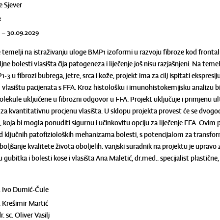
e Sjever
r
5 – 30.09.2029
 temelji na istraživanju uloge BMP1 izoformi u razvoju fibroze kod frontaln
iljne bolesti vlasišta čija patogeneza i liječenje još nisu razjašnjeni. Na tem
-3 u fibrozi bubrega, jetre, srca i kože, projekt ima za cilj ispitati ekspr
vlasištu pacijenata s FFA. Kroz histološku i imunohistokemijsku analizu biop
olekule uključene u fibrozni odgovor u FFA. Projekt uključuje i primjenu u
 za kvantitativnu procjenu vlasišta. U sklopu projekta provest će se dvogod
 koja bi mogla ponuditi sigurnu i učinkovitu opciju za liječenje FFA. Ovim 
 ključnih patofizioloških mehanizama bolesti, s potencijalom za transforma
boljšanje kvalitete života oboljelih. vanjski suradnik na projektu je upra
 gubitka i bolesti kose i vlasišta Ana Maletić, dr.med.. specijalist plastične
c. Ivo Dumić-Čule
c. Krešimir Martić
dr. sc. Oliver Vasilj