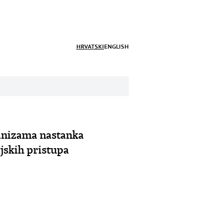
HRVATSKI
ENGLISH
hanizama nastanka
ijskih pristupa