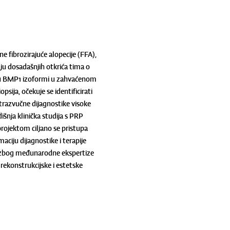
e fibrozirajuće alopecije (FFA),
elju dosadašnjih otkrića tima o
esiju BMP1 izoformi u zahvaćenom
sija, očekuje se identificirati
ltrazvučne dijagnostike visoke
išnja klinička studija s PRP
projektom ciljano se pristupa
ciju dijagnostike i terapije
vo zbog međunarodne ekspertize
, rekonstrukcijske i estetske