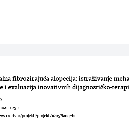
alna fibrozirajuća alopecija: istraživanje me
e i evaluacija inovativnih dijagnostičko-terap
O
BIOMED-25-4
ww.croris.hr/projekti/projekt/16115?lang=hr