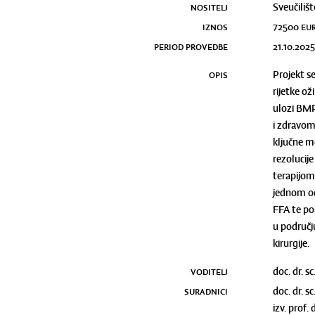
NOSITELJ
Sveučilišt
IZNOS
72500
eu
PERIOD PROVEDBE
21.10.202
OPIS
Projekt se
rijetke ož
ulozi BMP1
i zdravom 
ključne m
rezolucije
terapijom,
jednom od
FFA te po
u području
kirurgije.
VODITELJ
doc. dr. s
SURADNICI
doc. dr. s
izv. prof. 